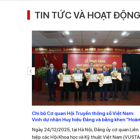
TIN TỨC VÀ HOẠT ĐỘN
ng tại Hội
Chi bộ Cơ quan Hội Truyền thông số Việt Nam:
 thông số
Vinh dự nhận Huy hiệu Đảng và bằng khen “Hoà
thành xuất sắc nhiệm vụ” năm 2025
ệt Nam
Ngày 24/12/2025, tại Hà Nội, Đảng ủy cơ quan Liên
 tác năm
hiệp các Hội Khoa học và Kỹ thuật Việt Nam (VUSTA