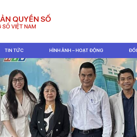
BẢN QUYỀN SỐ
 SỐ VIỆT NAM
TIN TỨC
HÌNH ẢNH – HOẠT ĐỘNG
ĐỐI