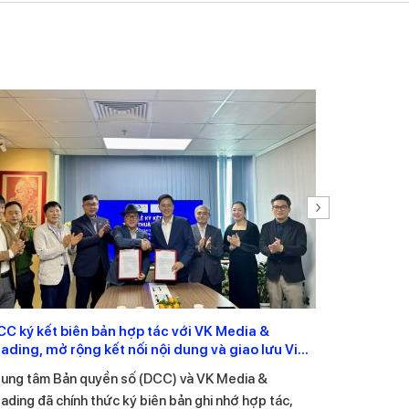
CC ký kết biên bản hợp tác với VK Media &
Trung tâm
rading, mở rộng kết nối nội dung và giao lưu Việt
với Tổng 
 Hàn
rung tâm Bản quyền số (DCC) và VK Media &
Ngày 03/11
ading đã chính thức ký biên bản ghi nhớ hợp tác,
(Đông Anh,