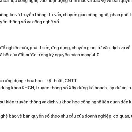
 khoa học công nghệ vào hoạt động khai thác và bảo vệ về bản quyền
ng tin và truyền thông: tư vấn, chuyển giao công nghệ, phân phối b
ruyền thông số và công nghệ số.
để nghiên cứu, phát triển, ứng dụng, chuyển giao, tư vấn, dịch vụ về
 xã hội của đất nước trong kỷ nguyên cách mạng 4.0.
iao ứng dụng khoa học – kỹ thuật, CNTT.
dụng khoa KHCN, truyền thông số Xây dựng kế hoạch, lập dự án, tư 
sự kiện truyền thông và dịch vụ khoa học công nghệ liên quan đến kh
nghệ bảo vệ bản quyền số theo nhu cầu của doanh nghiệp, cơ quan, 