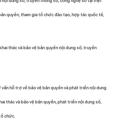
 nội dung số, truyền thông số, công nghệ số tại Việt
DCC và Yootek Holdings ký biên bản
ghi nhớ hợp tác về phát triển nội dung
ản quyền, tham gia tổ chức đào tạo, hợp tác quốc tế,
số an toàn, bền vững
VDCA và DCC tiếp, làm việc với đoàn
Hàn Quốc trong lĩnh vực bảo vệ bản
quyền số
 khai thác và bảo vệ bản quyền nội dung số, truyền
Diễn đàn Xuất bản số 2025: Tương lai
ngành xuất bản trong kỷ nguyên số
vấn hỗ trợ về bảo vệ bản quyền và phát triển nội dung
ai thác và bảo vệ bản quyền, phát triển nội dung số,
tổ chức.