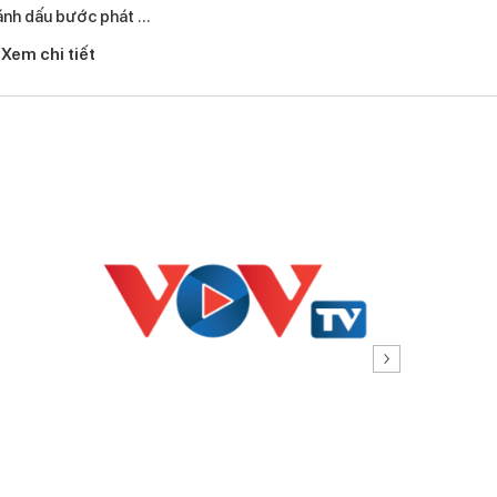
ánh dấu bước phát …
đã tham dự
Xem chi tiết
Xem chi 