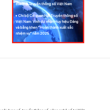
Chi bộ Cơ quan Hội Truyền thông số
Việt Nam: Vinh dự nhận Huy hiệu Đảng
và bằng khen "Hoàn thành xuất sắc
nhiệm vụ" năm 2025
Nhìn lại Lễ kỷ niệm 15 năm thành lập
Hội Truyền thông số Việt Nam
DCC ký kết biên bản hợp tác với VK
Media & Trading, mở rộng kết nối nội
dung và giao lưu Việt - Hàn
Trung tâm Bản quyền số ký kết hợp
tác chiến lược với Tổng công ty VTC
Tọa đàm “Chuyển đổi số trong công
tác xuất bản” tại NEU