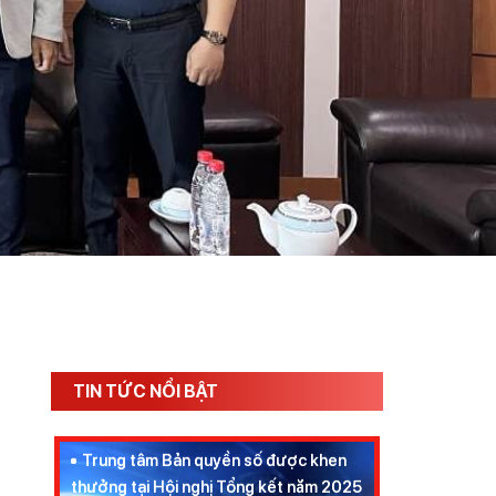
Cục An ninh mạng thông tin kết quả
điều tra vụ án "Xôi Lạc TV": Hồi chuông
cảnh tỉnh cho vi phạm bản quyền số
TIN TỨC NỔI BẬT
Trung tâm Bản quyền số được khen
thưởng tại Hội nghị Tổng kết năm 2025
của Hội Truyền thông số Việt Nam