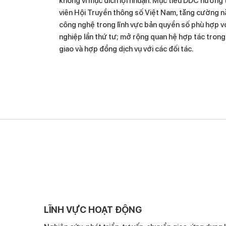
không vì mục đích lợi nhuận. Mục tiêu DDC hướng t
viên Hội Truyền thông số Việt Nam, tăng cường nă
công nghệ trong lĩnh vực bản quyền số phù hợp v
nghiệp lần thứ tư; mở rộng quan hệ hợp tác trong
giao và hợp đồng dịch vụ với các đối tác.
LĨNH VỰC HOẠT ĐỘNG